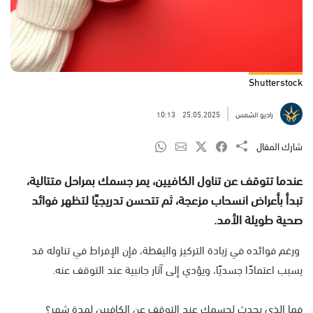
Shutterstock
راديو الشمس
25.05.2025
10:13
شارك المقال
عندما تتوقف عن تناول الكافيين، يمر جسمك بمراحل متتالية،
تبدأ بأعراض انسحاب مزعجة، ثم تتحسن تدريجيًا لتظهر فوائد
صحية طويلة الأمد.
ورغم فوائده في زيادة التركيز واليقظة، فإن الإفراط في تناوله قد
يسبب اعتمادًا جسديًا، ويؤدي إلى آثار جانبية عند التوقف عنه.
فما الذي يحدث لجسمك عند التوقف عن الكافيين لمدة شهر؟