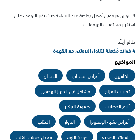
8- توازن هرموني أفضل (خاصة عند النساء): حيث يؤثر التوقف على
استقرار مستويات الهرمونات.
طالع أيضًا
4 فوائد مُذهلة لتناول البروتين مع القهوة
المواضيع
الكافيين
أعراض انسحاب
الصداع
تغيرات المزاج
مشاكل في الجهاز الهضمي
آلام العضلات
صعوبة التركيز
أعراض تشبه الإنفلونزا
الدوار
اكتئاب
الفوائد الصحية
جودة النوم
معدل ضربات القلب