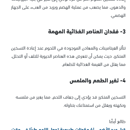
والدهون، مما يصعب من عملية الهضم ويزيد من العبء على الجهاز
الهضمي.
3- فقدان العناصر الغذائية المهمة
تتأثر الفيتامينات والمعادن الموجودة في اللحوم عند إعادة التسخين
المتكرر، حيث يمكن أن تتعرض هذه العناصر الحيوية للتلف أو التحلل،
مما يقلل من القيمة الغذائية للطعام.
4- تغير الطعم والملمس
التسخين المتكرر قد يؤدي إلى جفاف اللحم، مما يغير من ملمسه
ونكهته ويقلل من استمتاعك بتناوله.
طالع أيضًا
قبل عيد الأضحى |4 مكونات طبيعية تجعل اللحم طريًا في وقت