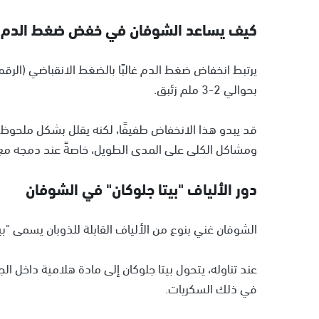
كيف يساعد الشوفان في خفض ضغط الدم؟
يرتبط انخفاض ضغط الدم غالبًا بالضغط الانقباضي (الرق
بحوالي 2-3 ملم زئبق.
قد يبدو هذا الانخفاض طفيفًا، لكنه يقلل بشكل ملحوظ م
ومشاكل الكلى على المدى الطويل، خاصةً عند دمجه مع
دور الألياف "بيتا جلوكان" في الشوفان
الشوفان غني بنوع من الألياف القابلة للذوبان يسمى "بيت
عند تناوله، يتحول بيتا جلوكان إلى مادة هلامية داخل ال
في ذلك السكريات.