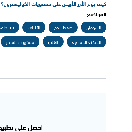
كيف يؤثر الأرز الأبيض على مستويات الكوليسترول؟
المواضيع
الشوفان
ضغط الدم
الألياف
بيتا جلوك
السكتة الدماغية
القلب
مستويات السكر
احصل على تطبيق