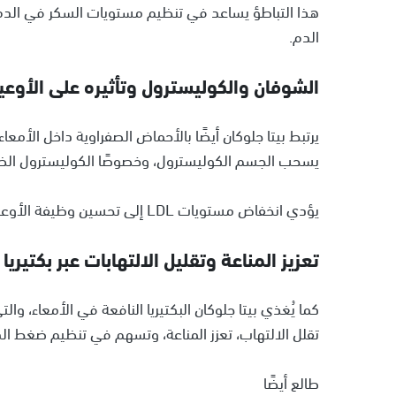
هذا التباطؤ يساعد في تنظيم مستويات السكر في الدم 
الدم.
الشوفان والكوليسترول وتأثيره على الأوعي
يرتبط بيتا جلوكان أيضًا بالأحماض الصفراوية داخل الأ
يسحب الجسم الكوليسترول، وخصوصًا الكوليسترول الضار (LDL)، من ال
يؤدي انخفاض مستويات LDL إلى تحسين وظيفة الأوعية الدموية وتقليل الضغط على الجهاز القلبي الوعائي.
تعزيز المناعة وتقليل الالتهابات عبر بكتيريا 
كما يُغذي بيتا جلوكان البكتيريا النافعة في الأمعاء، وا
تقلل الالتهاب، تعزز المناعة، وتسهم في تنظيم ضغط
طالع أيضًا