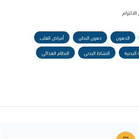
لالتزام
الدهون
دهون البطن
أمراض القلب
 البدنية
النشاط البدني
النظام الغذائي