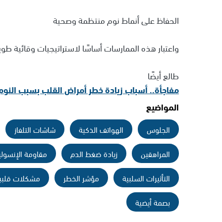
الحفاظ على أنماط نوم منتظمة وصحية
واعتبار هذه الممارسات أساسًا لاستراتيجيات وقائية طوي
طالع أيضًا
مفاجأة.. أسباب زيادة خطر أمراض القلب بسبب النوم
المواضيع
الجلوس
الهواتف الذكية
شاشات التلفاز
المراهقين
زيادة ضغط الدم
مقاومة الإنسولي
التأثيرات السلبية
مؤشر الخطر
مشكلات قلبي
بصمة أيضية