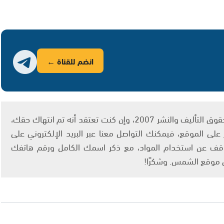
انضم للقناة ←
يتم الاستخدام المواد وفقًا للمادة 27 أ من قانون حقوق التأليف والنشر 2007، وإن كنت تعتقد أنه تم انتهاك حقك،
لى الموقع، فيمكنك التواصل معنا عبر البريد الإلكتروني على
info@ashams.c والطلب بالتوقف عن استخدام المواد، مع ذكر اسمك الكامل ورقم هاتفك
ى موقع الشمس. وشكرًا!