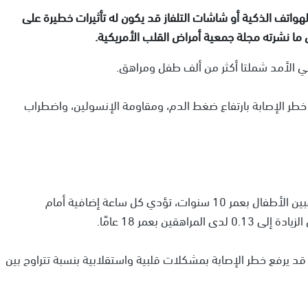
هواتف الذكية أو شاشات التلفاز قد يكون له تأثيرات خطيرة على
ما نشرته مجلة جمعية أمراض القلب الأمريكية.
تي الأمد شملتا أكثر من ألف طفل ومراهق.
 خطر الإصابة بارتفاع ضغط الدم، ومقاومة الإنسولين، واضطراب
أظهرت النتائج أن التأثيرات السلبية تتفاقم بمرور العمر. فبين الأطفال بعمر 10 سنوات، تؤدي كل ساعة إضافية أمام
يًا أمام الشاشات قد يرفع خطر الإصابة بمشكلات قلبية واستقلابية بنسبة تتراوح بين