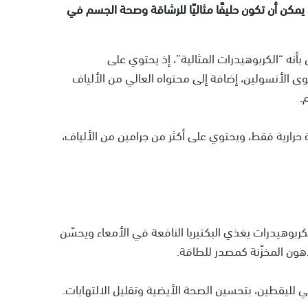
مكن أن تكون حليفًا مثاليًا للرشاقة وصحة الجسم في
أنه “الكربوهيدرات المثالية”، إذ يحتوي على
الأنسولين، إضافة إلى محتواه العالي من الألياف
.
أن كوبًا واحدًا من اليقطين يوفر نحو 50 سعرة حرارية فقط، ويحتوي على أكثر من جرامين من الألياف،
كربوهيدرات يغذي البكتيريا النافعة في الأمعاء ويحسّن
ون المخزّنة كمصدر للطاقة.
لي لليقطين، بتحسين الصحة الأيضية وتقليل الالتهابات.