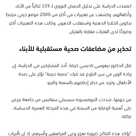
اعتمدت الدراسة على تحليل الحمض النووي لـ 339 ثنائياً من الآباء
وأطفالهم، وكشفت عن تغييرات في أكثر من 2000 موقع جيني مرتبط
بتكوين الخلايا الدهنية واستقلاب الدهون. وكانت هذه التغييرات أكثر
وضوحًا لدى الفتيات مقارنة بالفتيان.
تحذير من مضاعفات صحية مستقبلية للأبناء
قال الدكتور نيغوسي تاديسي كيتابا، أحد المشاركين في الدراسة، إن
زيادة الوزن في سن البلوغ قد تترك "بصمة جينية" تؤثر على صحة
الأطفال، وتزيد من خطر إصابتهم بالسمنة والربو.
من جهتها، شددت البروفيسورة سيسيلي سفانيس من جامعة بيرغن
على أهمية الوقاية من السمنة في هذه المرحلة العمرية الحساسة،
قائلة:
"تؤكد هذه النتائج ضرورة تعزيز وعي المراهقين وأسرهم، إذ إن تأثيرات