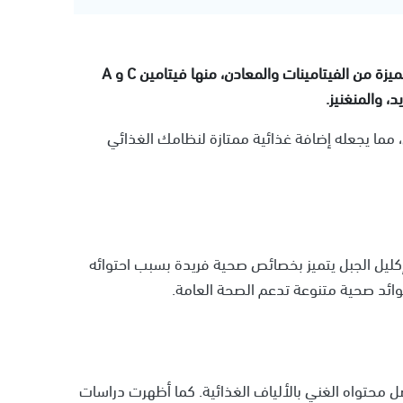
يحتوي إكليل الجبل المعروف بالروزماري على مجموعة مميزة من الفيتامينات والمعادن، منها فيتامين C و A
 مما يجعله إضافة غذائية ممتازة لنظامك الغذائي
ن إكليل الجبل يتميز بخصائص صحية فريدة بسبب احتوائه
وائد صحية متنوعة تدعم الصحة العامة.
محتواه الغني بالألياف الغذائية. كما أظهرت دراسات