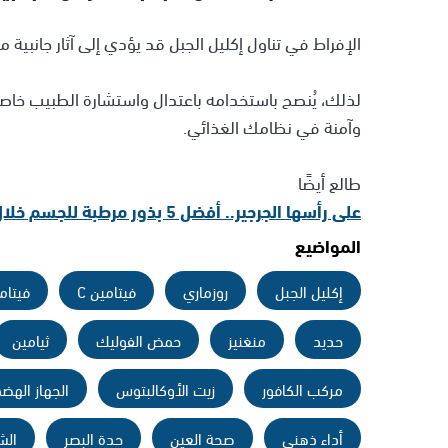
الإفراط في تناول إكليل الجبل قد يؤدي إلى آثار جانبية م
لذلك، يُنصح باستخدامه باعتدال واستشارة الطبيب خاص
وآمنة في نظامك الغذائي.
طالع أيضًا
على رأسها الجرجير.. أفضل 5 بذور مرطبة للجسم خلال الصيف
المواضيع
إكليل الجبل
روزماري
فيتامين C
فيتامي
حديد
منغنيز
حمض الفوليك
ثيامين
مركب الكافور
زيت الأوكالبتوس
الجهاز الهض
أداء ذهني
صحة العين
حدة البصر
الش