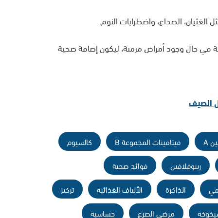
ثل الغثيان، الصداع، واضطرابات النوم.
ة في حال وجود أمراض مزمنة، ليكون إضافة صحية
ن A
فيتامينات المجموعة B
كالسيوم
ريبوفلافين
فوائد صحية
مي
الذاكرة
الألياف الغذائية
تركيز
يخوخة
مرضى الصرع
حساسية