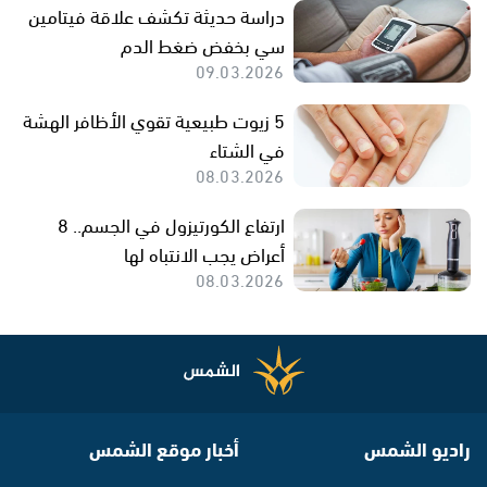
دراسة حديثة تكشف علاقة فيتامين
سي بخفض ضغط الدم
09.03.2026
5 زيوت طبيعية تقوي الأظافر الهشة
في الشتاء
08.03.2026
ارتفاع الكورتيزول في الجسم.. 8
أعراض يجب الانتباه لها
08.03.2026
راديو الشمس
أخبار موقع الشمس