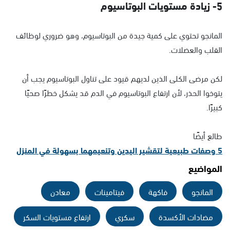
5- زيادة مستويات البوتاسيوم
المانجو تحتوي على كمية جيدة من البوتاسيوم، وهو ضروري لوظائف
القلب والعضلات.
لكن مرضى الكلى الذين لديهم قيود على تناول البوتاسيوم يجب أن
يتوخوا الحذر، لأن ارتفاع البوتاسيوم في الدم قد يشكل خطرًا صحيًا
كبيرًا.
طالع أيضًا
5 وصفات طبيعية لتقشير اليدين وتنعيمهما بسهولة في المنزل
المواضيع
المانجو
فاكهة
فيتامينات
معادن
مضادات الأكسدة
سكري
ارتفاع مستويات السكر