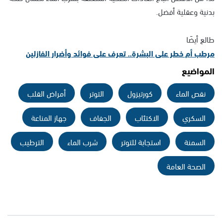
بدنية وعقلية أفضل.
طالع أيضَا
مرطب أم خطر على البشرة.. تعرف على فوائد وأضرار الفازلين
المواضيع
نقص الماء
كورتيزول
التوتر
أمراض القلب
السكري
الاكتئاب
الجفاف
جهاز المناعة
السمنة
استجابة للتوتر
شرب الماء
الترطيب
الصحة العامة